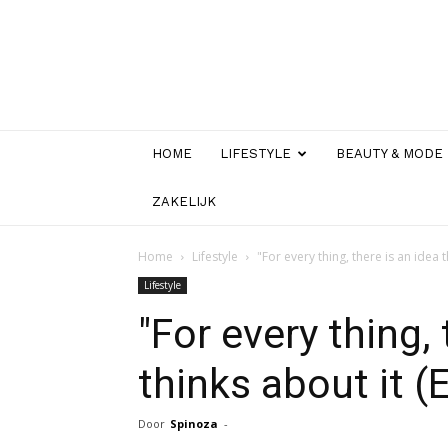
HOME
LIFESTYLE
BEAUTY & MODE
ZAKELIJK
Home
Lifestyle
"For every thing, there is an idea t
Lifestyle
"For every thing, 
thinks about it (
Door
Spinoza
-