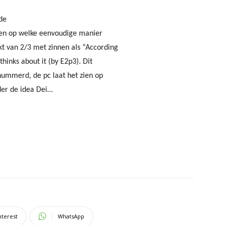
 de
rken op welke eenvoudige manier
kt van 2/3 met zinnen als “According
thinks about it (by E2p3). Dit
enummerd, de pc laat het zien op
nder de idea Dei…
nterest
WhatsApp