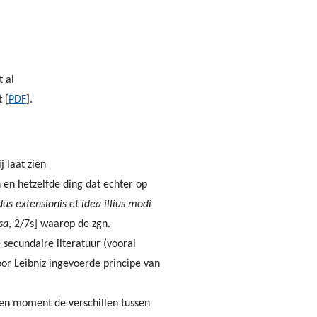
t al
 [
PDF
].
j laat zien
 en hetzelfde ding dat echter op
us extensionis et idea illius modi
sa
, 2/7s] waarop de zgn.
e secundaire literatuur (vooral
oor Leibniz ingevoerde principe van
en moment de verschillen tussen