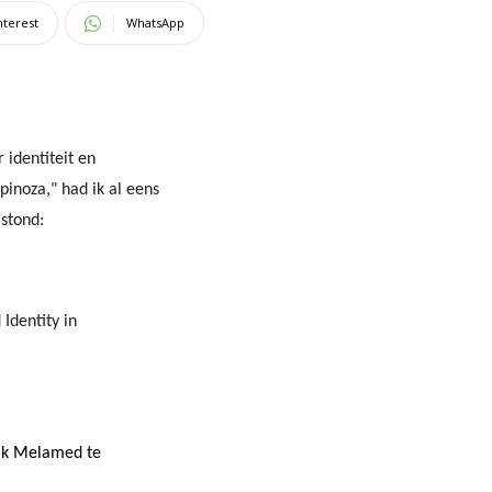
nterest
WhatsApp
 identiteit en
inoza," had ik al eens
 stond:
Identity in
ak Melamed te