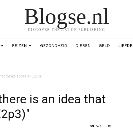
Blogse.nl
DISCOVER THE ART OF PUBLISHING
REIZEN
GEZONDHEID
DIEREN
GELD
LIEFDE
hat thinks about it (E2p3)"
there is an idea that
E2p3)"
573
0