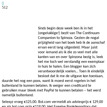
0
512
Facebook
Twitter
Pinterest
WhatsApp
Sinds begin deze week ben ik in het
(ongelukkige!) bezit van The Continuum
Companion to Spinoza. Gezien de nogal
prijzigheid van het boek heb ik de aanschaf
ervan eerst lang uitgesteld. Maar juist
voor iemand als ik die zo veel met alle
kanten van en over Spinzona bezig is, leek
het me toch wel verstandig een exemplaar
in huis te halen. Een blogger kan zich
verantwoordelijk voelen… Toen ik eindelijk
besloot dat ik me de uitgave kon toestaan,
duurde het nog een poos, want ik moest eerst regelen in het
buitenland te kunnen betalen. Ik weiger een creditcard te
gebruiken maar bleek met PayPal te kunnen betalen – het werd
namelijk buitenland.
Selexyz vroeg €125,00. Bol.com vermeldt als adviesprijs € 129,00
en als bol.com prijs €119,00. Het Engelse Bookdepository dat