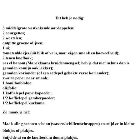
Dit heb je nodig:
3 middelgrote vastkokende aardappelen;
2 courgettes;
2 wortelen;
ontpitte groene olijven;
1 ui;
tomatenblokjes (uit blik of vers, naar eigen smaak en hoeveelheid);
2 tenen knoflook;
ras el hanout (Marokkaans kruidenmengsel; heb je dat niet in huis dan is
gemalen komijn ook lekker);
gemalen koriander (of een eetlepel gehakte verse koriander);
zwarte peper naar smaak;
1 bouillonblokje;
olijfolie;
1 koffielepel paprikapoeder;
1/2 koffielepel gemberpoeder;
1/2 koffielepel kurkuma.
Zo maak je het:
Maak alle groenten schoon (wassen/schillen/schrappen) en snijd ze in kleine
blokjes of plakjes.
Snijd de ui en de knoflook in dunne plakjes.