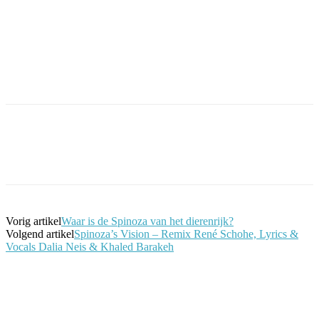
Facebook
Twitter
Pinterest
WhatsApp
Vorig artikel
Waar is de Spinoza van het dierenrijk?
Volgend artikel
Spinoza’s Vision – Remix René Schohe, Lyrics &
Vocals Dalia Neis & Khaled Barakeh