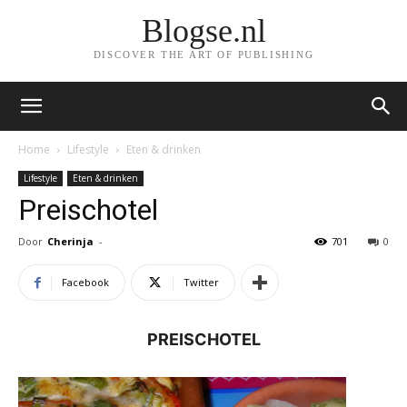
Blogse.nl
DISCOVER THE ART OF PUBLISHING
Home
Lifestyle
Eten & drinken
Lifestyle
Eten & drinken
Preischotel
Door
Cherinja
-
701
0
Facebook
Twitter
PREISCHOTEL