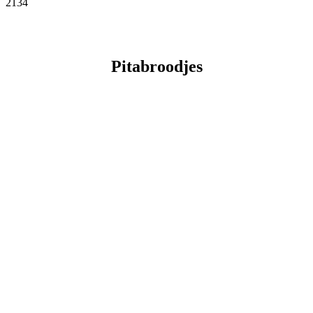
2134
Facebook
Twitter
Pinterest
WhatsApp
Pitabroodjes