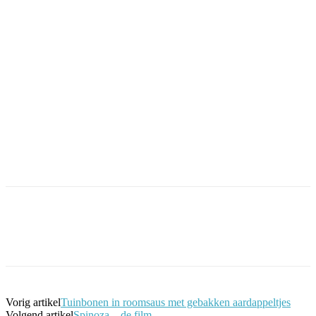
Facebook
Twitter
Pinterest
WhatsApp
Vorig artikel
Tuinbonen in roomsaus met gebakken aardappeltjes
Volgend artikel
Spinoza – de film