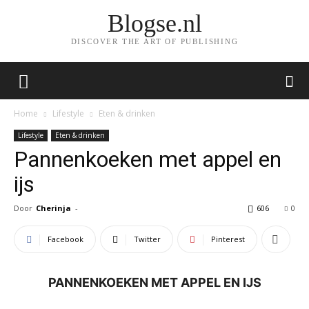
Blogse.nl
DISCOVER THE ART OF PUBLISHING
Home
Lifestyle
Eten & drinken
Lifestyle
Eten & drinken
Pannenkoeken met appel en
ijs
Door
Cherinja
-
606
0
Facebook
Twitter
Pinterest
PANNENKOEKEN MET APPEL EN IJS