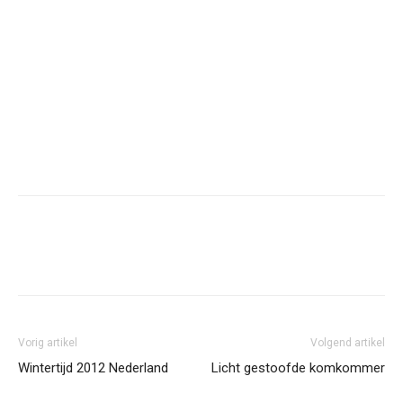
Facebook
Twitter
Pinterest
Wh
Vorig artikel
Volgend artikel
Wintertijd 2012 Nederland
Licht gestoofde komkommer