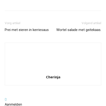
Facebook
Twitter
Pinterest
Wh
Vorig artikel
Volgend artikel
Prei met eieren in kerriesaus
Wortel salade met geitekaas.
Cherinja
Aanmelden