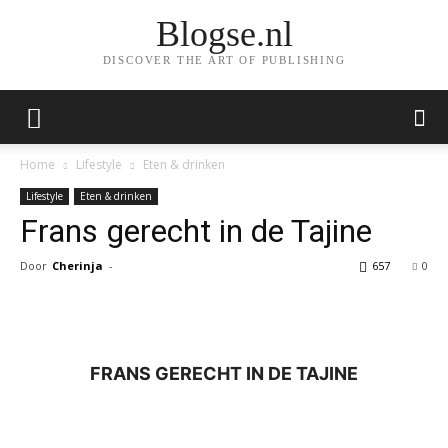
Blogse.nl
DISCOVER THE ART OF PUBLISHING
Home
Lifestyle
Eten & drinken
Lifestyle
Eten & drinken
Frans gerecht in de Tajine
Door
Cherinja
-
657
0
Facebook
Twitter
Pinterest
Wh
FRANS GERECHT IN DE TAJINE