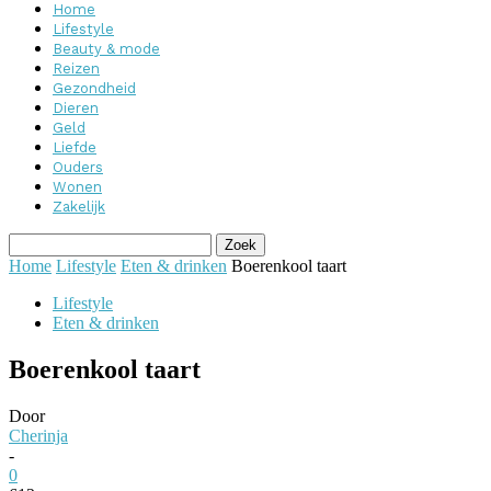
Home
Lifestyle
Beauty & mode
Reizen
Gezondheid
Dieren
Geld
Liefde
Ouders
Wonen
Zakelijk
Home
Lifestyle
Eten & drinken
Boerenkool taart
Lifestyle
Eten & drinken
Boerenkool taart
Door
Cherinja
-
0