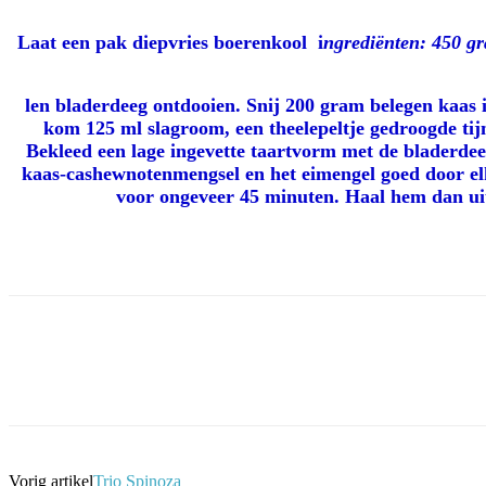
Laat een pak diepvries boerenkool i
ngrediënten: 450 gr
len bladerdeeg ontdooien. Snij 200 gram belegen kaas i
kom 125 ml slagroom, een theelepeltje gedroogde tijm
Bekleed een lage ingevette taartvorm met de bladerde
kaas-cashewnotenmengsel en het eimengel goed door el
voor ongeveer 45 minuten. Haal hem dan uit 
Facebook
Twitter
Pinterest
WhatsApp
Vorig artikel
Trio Spinoza