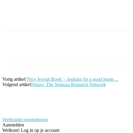
Facebook
Twitter
Pinterest
WhatsApp
Vorig artikel
‘Nice Jewish Book’ – looking for a good home…
Volgend artikel
Nieuw: The Spinoza Research Network
Wethouder-nootenboom
Aanmelden
Welkom! Log in op je account