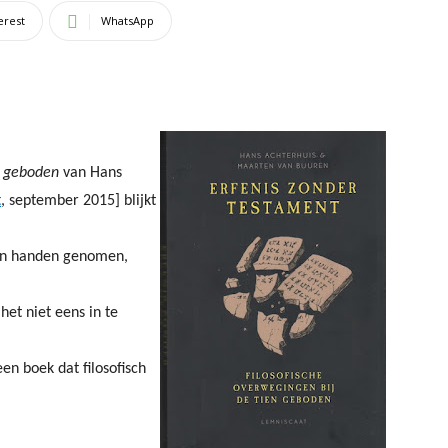
erest
WhatsApp
n geboden
van Hans
t
, september 2015] blijkt
m’n handen genomen,
et niet eens in te
en boek dat filosofisch