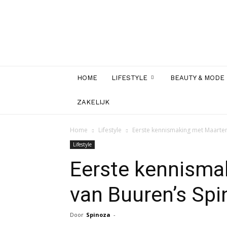
HOME
LIFESTYLE
BEAUTY & MODE
ZAKELIJK
Home
Lifestyle
Eerste kennismaking met Maarten
Lifestyle
Eerste kennisma
van Buuren’s Spi
Door
Spinoza
-