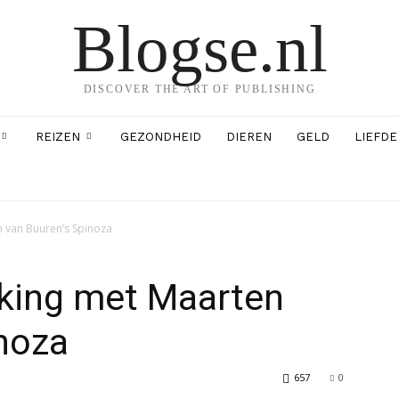
Blogse.nl
DISCOVER THE ART OF PUBLISHING
REIZEN
GEZONDHEID
DIEREN
GELD
LIEFDE
 van Buuren’s Spinoza
king met Maarten
noza
657
0