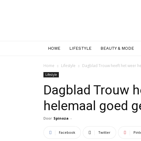
HOME
LIFESTYLE
BEAUTY & MODE
Home
Lifestyle
Dagblad Trouw heeft het weer 
Lifestyle
Dagblad Trouw h
helemaal goed 
Door
Spinoza
-
Facebook
Twitter
Pint