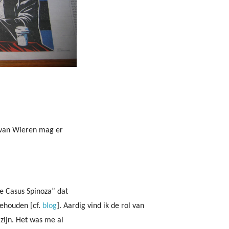
r van Wieren mag er
De Casus Spinoza” dat
ehouden [cf.
blog
]. Aardig vind ik de rol van
 zijn. Het was me al