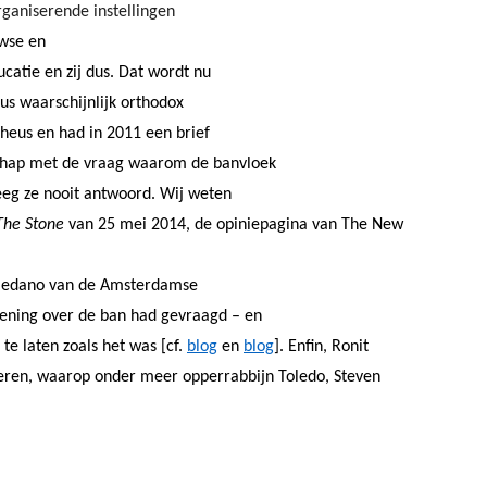
rganiserende instellingen
wse en
ucatie en zij dus. Dat wordt nu
s dus waarschijnlijk orthodox
heus en had in 2011 een brief
chap met de vraag waarom de banvloek
eg ze nooit antwoord. Wij weten
The Stone
van 25 mei 2014, de opiniepagina van The New
Toledano van de Amsterdamse
ening over de ban had gevraagd – en
 te laten zoals het was [cf.
blog
en
blog
]. Enfin, Ronit
eren, waarop onder meer opperrabbijn Toledo, Steven