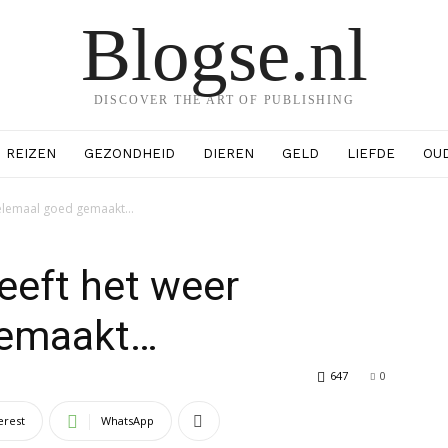
Blogse.nl
DISCOVER THE ART OF PUBLISHING
REIZEN
GEZONDHEID
DIEREN
GELD
LIEFDE
OU
helemaal goed gemaakt…
eeft het weer
gemaakt…
647
0
erest
WhatsApp