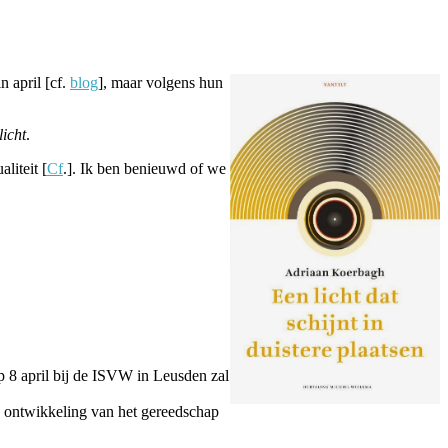
n april [cf.
blog
], maar volgens hun
licht
.
liteit [
Cf
.]. Ik ben benieuwd of we
op 8 april bij de ISVW in Leusden zal
e ontwikkeling van het gereedschap