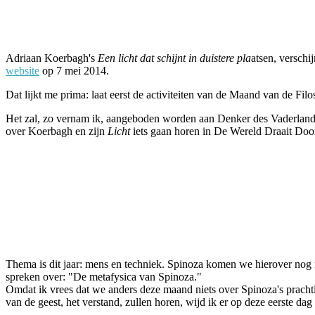
Facebook
Twitter
Pinterest
WhatsApp
Adriaan Koerbagh's
Een licht dat schijnt in duistere pla
atsen, verschij
website
op 7 mei 2014.
Dat lijkt me prima: laat eerst de activiteiten van de Maand van de Filos
Het zal, zo vernam ik, aangeboden worden aan Denker des Vaderlands,
over Koerbagh en zijn
Licht
iets gaan horen in De Wereld Draait Doo
Thema is dit jaar: mens en techniek. Spinoza komen we hierover nog 
spreken over: "De metafysica van Spinoza."
Omdat ik vrees dat we anders deze maand niets over Spinoza's pracht
van de geest, het verstand, zullen horen, wijd ik er op deze eerste d