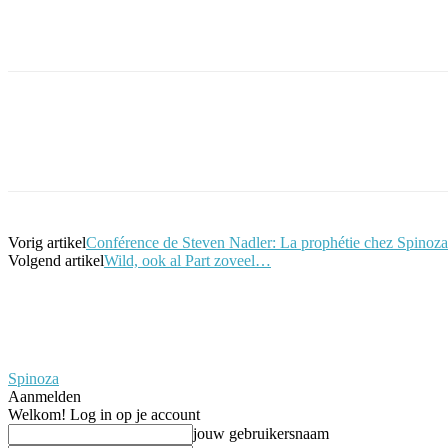
Facebook
Twitter
Pinterest
WhatsApp
Vorig artikel
Conférence de Steven Nadler: La prophétie chez Spinoz
Volgend artikel
Wild, ook al Part zoveel…
Spinoza
Aanmelden
Welkom! Log in op je account
jouw gebruikersnaam