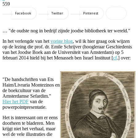
559
Facebook
Twitter
Pinterest
… "de oudste nog in bedrijf zijnde joodse bibliotheek ter wereld."
In het verlengde van het
vorige blog
, wil ik hier graag ook wijzen
op de lezing die prof. dr. Emile Schrijver (hoogleraar Geschiedenis
van het Joodse Boek aan de Universiteit van Amsterdam) op 5
februari 2014 hield bij het Menasseh ben Israel Instituut [
cf
.] over:
"De handschriften van Ets
Haim/Livraria Montezinos en
de boekcultuur van de
Amsterdamse Sefardim."
Hier het PDF
van de
powerpointpresentatie.
Het is interessant om er eens
doorheen te bladeren. Men
krijgt niet het verhaal, maar
wel de vele illustraties die