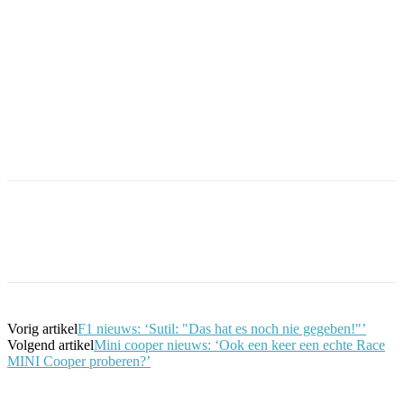
Facebook
Twitter
Pinterest
WhatsApp
Vorig artikel
F1 nieuws: ‘Sutil: "Das hat es noch nie gegeben!"’
Volgend artikel
Mini cooper nieuws: ‘Ook een keer een echte Race
MINI Cooper proberen?’