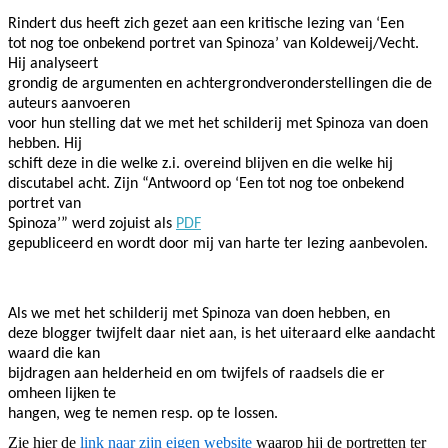
Rindert dus heeft zich gezet aan een kritische lezing van ‘Een
tot nog toe onbekend portret van Spinoza’ van Koldeweij/Vecht.
Hij analyseert
grondig de argumenten en achtergrondveronderstellingen die de
auteurs aanvoeren
voor hun stelling dat we met het schilderij met Spinoza van doen
hebben. Hij
schift deze in die welke z.i. overeind blijven en die welke hij
discutabel acht. Zijn “Antwoord op ‘Een tot nog toe onbekend
portret van
Spinoza’” werd zojuist als
PDF
gepubliceerd en wordt door mij van harte ter lezing aanbevolen.
Als we met het schilderij met Spinoza van doen hebben, en
deze blogger twijfelt daar niet aan, is het uiteraard elke aandacht
waard die kan
bijdragen aan helderheid en om twijfels of raadsels die er
omheen lijken te
hangen, weg te nemen resp. op te lossen.
Zie hier de
link naar zijn eigen website
waarop hij de portretten ter