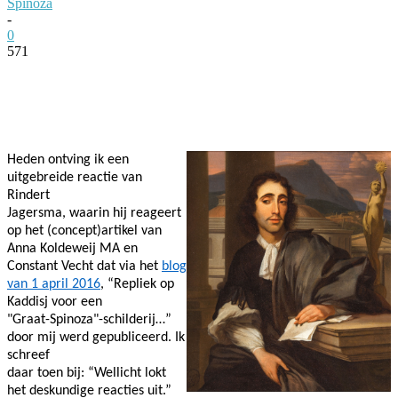
Spinoza
-
0
571
Facebook
Twitter
Pinterest
WhatsApp
Heden ontving ik een
uitgebreide reactie van
Rindert
Jagersma, waarin hij reageert
op het (concept)artikel van
Anna Koldeweij MA en
Constant Vecht dat via het
blog
van 1 april 2016
, “Repliek op
Kaddisj voor een
"Graat-Spinoza"-schilderij…”
door mij werd gepubliceerd. Ik
schreef
daar toen bij: “
Wellicht lokt
het deskundige reacties uit.”