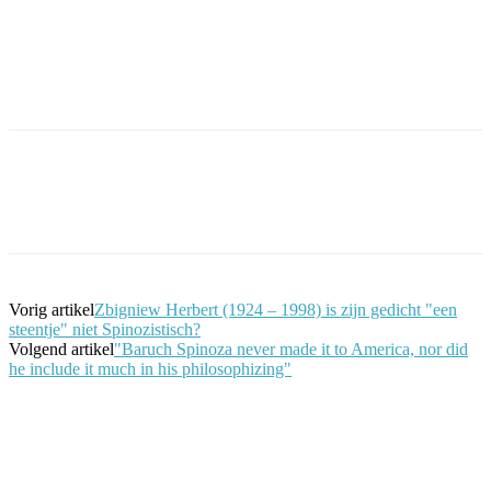
Facebook
Twitter
Pinterest
WhatsApp
Vorig artikel
Zbigniew Herbert (1924 – 1998) is zijn gedicht "een
steentje" niet Spinozistisch?
Volgend artikel
"Baruch Spinoza never made it to America, nor did
he include it much in his philosophizing"