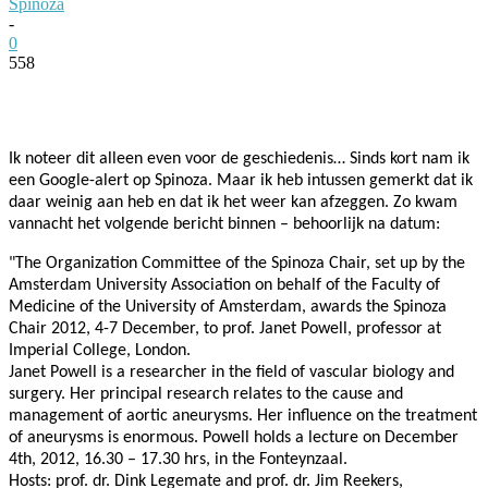
Spinoza
-
0
558
Facebook
Twitter
Pinterest
WhatsApp
Ik noteer dit alleen even voor de geschiedenis… Sinds kort nam ik
een Google-alert op Spinoza. Maar ik heb intussen gemerkt dat ik
daar weinig aan heb en dat ik het weer kan afzeggen. Zo kwam
vannacht het volgende bericht binnen – behoorlijk na datum:
"The Organization Committee of the Spinoza Chair, set up by the
Amsterdam University Association on behalf of the Faculty of
Medicine of the University of Amsterdam, awards the Spinoza
Chair 2012, 4-7 December, to prof. Janet Powell, professor at
Imperial College, London.
Janet Powell is a researcher in the field of vascular biology and
surgery. Her principal research relates to the cause and
management of aortic aneurysms. Her influence on the treatment
of aneurysms is enormous. Powell holds a lecture on December
4th, 2012, 16.30 – 17.30 hrs, in the Fonteynzaal.
Hosts: prof. dr. Dink Legemate and prof. dr. Jim Reekers,