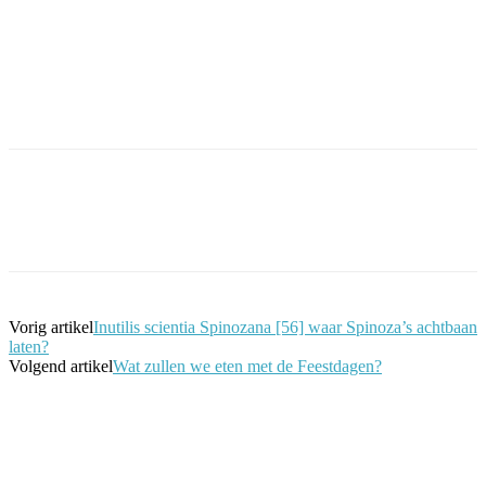
Facebook
Twitter
Pinterest
WhatsApp
Vorig artikel
Inutilis scientia Spinozana [56] waar Spinoza’s achtbaan
laten?
Volgend artikel
Wat zullen we eten met de Feestdagen?