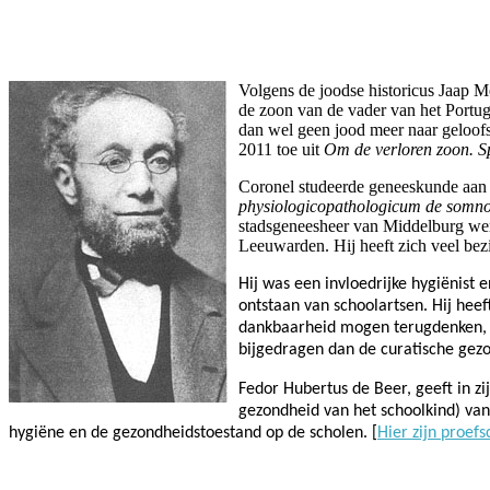
Facebook
Twitter
Pinterest
WhatsApp
Volgens de joodse historicus Jaap M
de zoon van de vader van het Portu
dan wel geen jood meer naar geloofs
2011 toe uit
Om de verloren zoon. S
Coronel studeerde geneeskunde aan 
physiologicopathologicum de somn
stadsgeneesheer van Middelburg w
Leeuwarden. Hij heeft zich
veel bez
Hij was een invloedrijke hygiënist
ontstaan van schoolartsen. Hij hee
dankbaarheid mogen terugdenken, o
bijgedragen dan de curatische gez
Fedor Hubertus de Beer, geeft in zi
gezondheid van het schoolkind) van
hygiëne en de gezondheidstoestand op de scholen. [
Hier zijn proefs