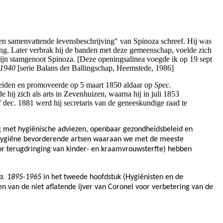
een samenvattende levensbeschrijving" van Spinoza schreef. Hij was
ng. Later verbrak hij de banden met deze gemeenschap, voelde zich
zijn stamgenoot Spinoza. [Deze openingsalinea voegde ik op 19 sept
-1940
[serie Balans der Ballingschap, Heemstede, 1986]
Leiden
en promoveerde op 5 maart 1850 aldaar op
Spec.
de hij zich als arts in Zevenhuizen, waarna hij in juli 1853
 dec. 1881 werd hij secretaris van de geneeskundige raad te
zig met hygiënische adviezen, openbaar gezondheidsbeleid en
e hygiëne bevorderende artsen waaraan we met de meeste
r terugdringing van kinder- en kraamvrouwsterfte) hebben
 ca. 1895-1965
in het tweede hoofdstuk (Hygiënisten en de
n van de niet aflatende ijver van
Coronel voor verbetering van de