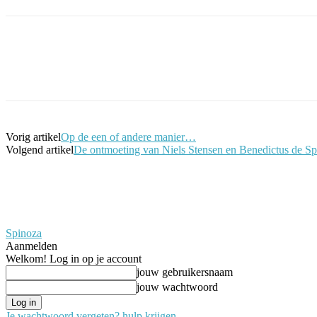
Facebook
Twitter
Pinterest
WhatsApp
Vorig artikel
Op de een of andere manier…
Volgend artikel
De ontmoeting van Niels Stensen en Benedictus de Sp
Spinoza
Aanmelden
Welkom! Log in op je account
jouw gebruikersnaam
jouw wachtwoord
Je wachtwoord vergeten? hulp krijgen