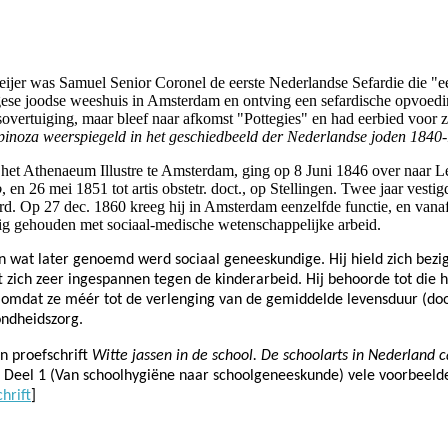
eijer was Samuel Senior Coronel de eerste Nederlandse Sefardie die "
gese joodse weeshuis in Amsterdam en ontving een sefardische opvoedi
overtuiging, maar bleef naar afkomst "Pottegies" en had eerbied voor 
pinoza weerspiegeld in het geschiedbeeld der Nederlandse joden 1840
het Athenaeum Illustre te Amsterdam, ging
op 8 Juni 1846 over naar 
o
, en 26 mei 1851 tot artis obstetr. doct., op Stellingen. Twee jaar vestig
erd. Op
27 dec. 1860 kreeg hij
in Amsterdam eenzelfde functie, en vanaf
ig gehouden met sociaal-medische wetenschappelijke arbeid.
 en wat later genoemd werd sociaal geneeskundige. Hij hield zich be
ft zich zeer ingespannen
tegen de kinderarbeid. Hij behoorde tot di
mdat ze méér tot de verlenging van de gemiddelde levensduur (doo
ondheidszorg.
jn proefschrift
Witte jassen in de school. De schoolarts in Nederland
 Deel 1 (Van schoolhygiëne naar schoolgeneeskunde) vele voorbeelde
chrift
]