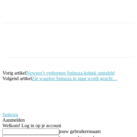
Facebook
Twitter
Pinterest
WhatsApp
Vorig artikel
Newton’s verborgen Spinoza-kritiek ontrafeld
Volgend artikel
Zie waartoe Spinoza in staat wordt geacht…
Spinoza
Aanmelden
Welkom! Log in op je account
jouw gebruikersnaam