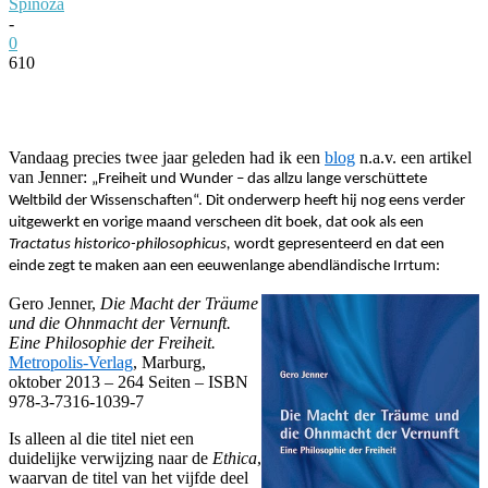
Spinoza
-
0
610
Facebook
Twitter
Pinterest
WhatsApp
Vandaag precies twee jaar geleden had ik een
blog
n.a.v. een artikel
van Jenner:
„Freiheit und Wunder – das allzu lange verschüttete
Weltbild der Wissenschaften“. Dit onderwerp heeft hij nog eens verder
uitgewerkt en vorige maand verscheen dit boek, dat ook als een
Tractatus historico-philosophicus,
wordt gepresenteerd en dat een
einde zegt te maken aan een eeuwenlange abendländische Irrtum:
Gero Jenner,
Die Macht der Träume
und die Ohnmacht der Vernunft.
Eine Philosophie der Freiheit.
Metropolis-Verlag
, Marburg,
oktober 2013 – 264 Seiten – ISBN
978-3-7316-1039-7
Is alleen al die titel niet een
duidelijke verwijzing naar de
Ethica
,
waarvan de titel van het vijfde deel