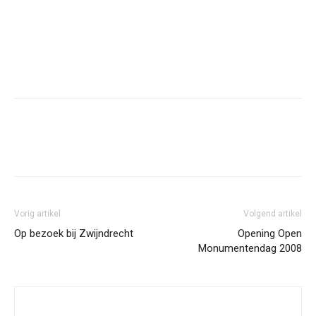
Facebook
Twitter
Pinterest
Wh
Vorig artikel
Volgend artikel
Op bezoek bij Zwijndrecht
Opening Open
Monumentendag 2008