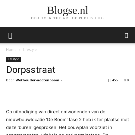
Blogse.nl
DISCOVER THE ART OF PUBLISHING
Home
Lifestyle
Lifestyle
Dorpsstraat
Door
Wethouder-nootenboom
-
455
0
Facebook
Twitter
Pinterest
Wh
Op uitnodiging van direct omwonenden van de
nieuwbouwlocatie 'De Boom' fase 2 heb ik ter plaatse met
deze 'buren' gesproken. Het bouwplan voorziet in