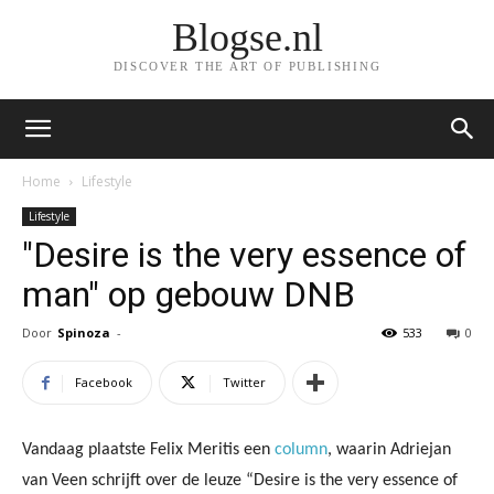
Blogse.nl
DISCOVER THE ART OF PUBLISHING
Home
Lifestyle
Lifestyle
"Desire is the very essence of
man" op gebouw DNB
Door
Spinoza
-
533
0
Facebook
Twitter
Vandaag plaatste Felix Meritis een
column
, waarin Adriejan
van Veen schrijft over de leuze “Desire is the very essence of