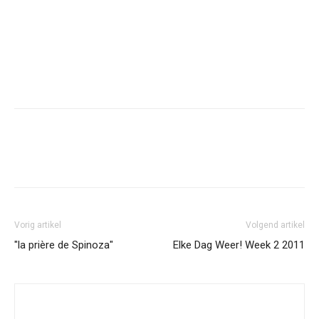
Facebook
Twitter
Pinterest
Wh
Vorig artikel
Volgend artikel
"la prière de Spinoza"
Elke Dag Weer! Week 2 2011