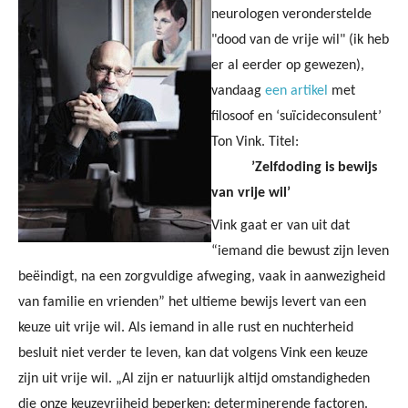
neurologen veronderstelde
"dood van de vrije wil" (ik heb
er al eerder op gewezen),
vandaag
een artikel
met
filosoof en ‘suïcideconsulent’
Ton Vink. Titel:
’Zelfdoding is bewijs
van vrije wil’
Vink gaat er van uit dat
“iemand die bewust zijn leven
beëindigt, na een zorgvuldige afweging, vaak in aanwezigheid
van familie en vrienden” het ultieme bewijs levert van een
keuze uit vrije wil. Als iemand in alle rust en nuchterheid
besluit niet verder te leven, kan dat volgens Vink een keuze
zijn uit vrije wil. „Al zijn er natuurlijk altijd omstandigheden
die onze keuzevrijheid beperken: determinerende factoren.