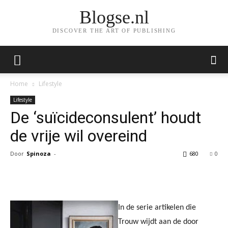
Blogse.nl
DISCOVER THE ART OF PUBLISHING
Home
Lifestyle
Lifestyle
De ‘suïcideconsulent’ houdt
de vrije wil overeind
Door
Spinoza
-
680
0
Facebook
Twitter
Pinterest
Wh
In de serie artikelen die
Trouw wijdt aan de door