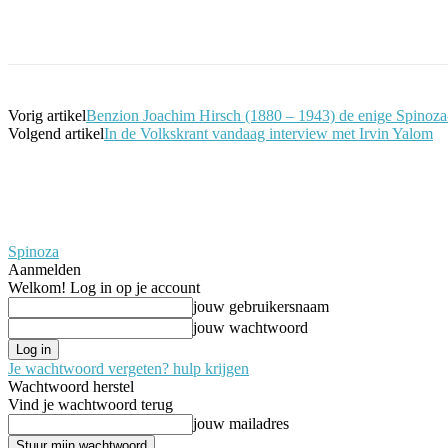
Facebook
Twitter
Pinterest
WhatsApp
Vorig artikel
Benzion Joachim Hirsch (1880 – 1943) de enige Spinoza-b
Volgend artikel
In de Volkskrant vandaag interview met Irvin Yalom
Spinoza
Aanmelden
Welkom! Log in op je account
jouw gebruikersnaam
jouw wachtwoord
Je wachtwoord vergeten? hulp krijgen
Wachtwoord herstel
Vind je wachtwoord terug
jouw mailadres