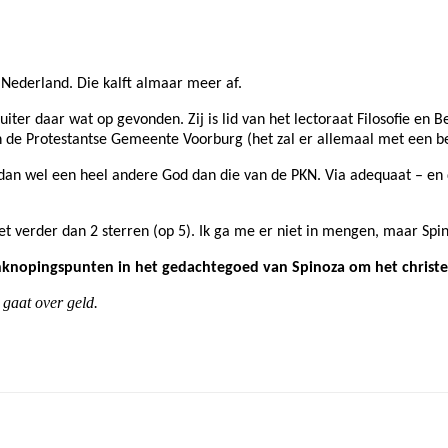
 Nederland. Die kalft almaar meer af.
iter daar wat op gevonden. Zij is lid van het lectoraat Filosofie en 
de Protestantse Gemeente Voorburg (het zal er allemaal met een bed
 dan wel een heel andere God dan die van de PKN. Via adequaat – en d
iet verder dan 2 sterren (op 5). Ik ga me er niet in mengen, maar Spi
knopingspunten in het gedachtegoed van Spinoza om het christelij
 gaat over geld.