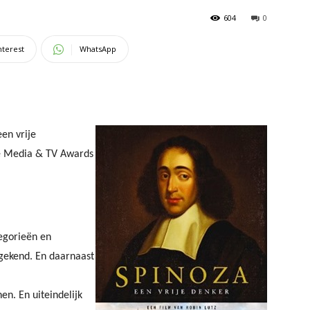
604
0
nterest
WhatsApp
en vrije
te Media & TV Awards
tegorieën en
egekend. En daarnaast
en. En uiteindelijk