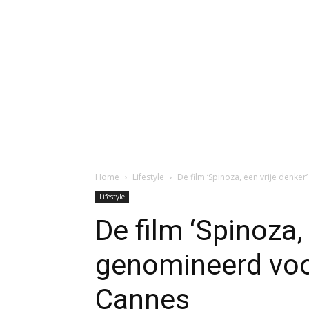
Home
Lifestyle
De film ‘Spinoza, een vrije denker
Lifestyle
De film ‘Spinoza,
genomineerd voor 
Cannes