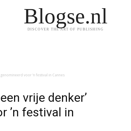
Blogse.nl
DISCOVER THE ART OF PUBLISHING
’ genomineerd voor ’n festival in Cannes
 een vrije denker’
’n festival in