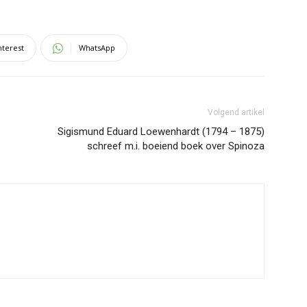
nterest
WhatsApp
Volgend artikel
Sigismund Eduard Loewenhardt (1794 – 1875)
schreef m.i. boeiend boek over Spinoza