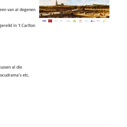
 een van al degenen
ereikt in 't Carlton
ussen al die
docudrama's etc.