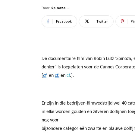
Door
Spinoza
-
Facebook
Twitter
Pi
De documentaire film van Robin Lutz ‘Spinoza, e
denker’ is toegelaten voor de Cannes Corpora
[
cf
. en
cf.
en
cf
.].
Er zijn in die bedrijven-filmwedstrijd wel 40 ca
in elke worden gouden en zilveren dolfijnen to
nog voor
bijzondere categorieën zwarte en blauwe dolfijn