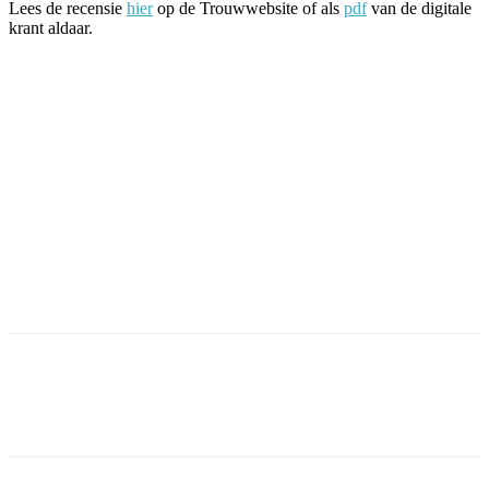
Lees de recensie
hier
op de Trouwwebsite of als
pdf
van de digitale
krant aldaar.
Facebook
Twitter
Pinterest
WhatsApp