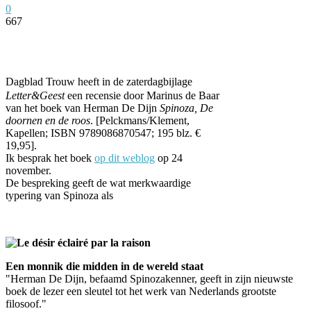
0
667
Facebook
Twitter
Pinterest
WhatsApp
Dagblad Trouw heeft in de zaterdagbijlage
Letter&Geest
een recensie door Marinus de Baar
van het boek van Herman De Dijn
Spinoza, De
doornen en de roos
. [Pelckmans/Klement,
Kapellen; ISBN 9789086870547; 195 blz. €
19,95].
Ik besprak het boek
op dit weblog
op 24
november.
De bespreking geeft de wat merkwaardige
typering van Spinoza als
Een monnik die midden in de wereld staat
"Herman De Dijn, befaamd Spinozakenner, geeft in zijn nieuwste
boek de lezer een sleutel tot het werk van Nederlands grootste
filosoof."