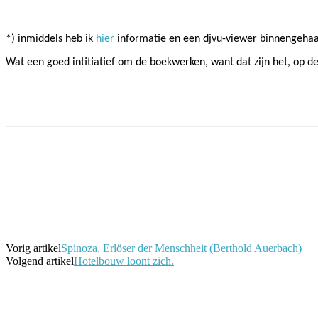
*) inmiddels heb ik
hier
informatie en een djvu-viewer binnengehaald
Wat een goed intitiatief om de boekwerken, want dat zijn het, op de
Facebook
Twitter
Pinterest
WhatsApp
Vorig artikel
Spinoza, Erlöser der Menschheit (Berthold Auerbach)
Volgend artikel
Hotelbouw loont zich.