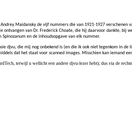
prof. Andrey Maidansky de vijf nummers die van 1921-1927 versche
 ontvangen van Dr. Frederick Choate, die hij daarvoor dankte, bij we
m Spinozanum en de inhoudsopgave van elk nummer.
djvu, die mij nog onbekend is (en die ik ook niet tegenkom in de li
iddels dat het staat voor scanned images. Misschien kan iemand ee
rdTech, terwijl u wellicht een andere djvu-lezer hebt); dus via de rec