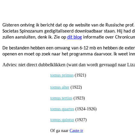
Facebook
Twitter
Pinterest
WhatsApp
Gisteren ontving ik bericht dat op de website van de Russische 
Societas Spinozanum gedigitaliseerd downloadbaar staan. Hij had die
zullen aansluiten, denk ik. Zie op
dit blog
informatie over Chronicu
De bestanden hebben een omvang van 6-12 mb en hebben de extensie 
openen en moet op zoek naar het programma daarvoor. Ik weet inm
Advies: niet direct dubbelklikken (want dan wordt gevraagd naar Liza
tomus primus
(1921)
tomus alter
(1922)
tomus tertius
(1923)
tomus quartus
(1924-1926)
tomus quintus
(1927)
Of ga naar
Caute.tr