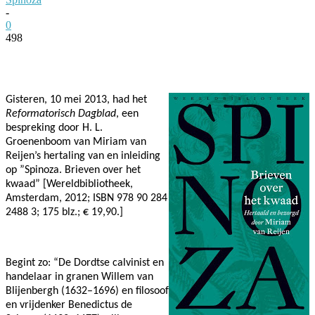
-
0
498
Facebook
Twitter
Pinterest
WhatsApp
Gisteren, 10 mei 2013, had het
Reformatorisch Dagblad
, een
bespreking door H. L.
Groenenboom van Miriam van
Reijen’s hertaling van en inleiding
op ”Spinoza. Brieven over het
kwaad” [Wereldbibliotheek,
Amsterdam, 2012; ISBN 978 90 284
2488 3; 175 blz.; € 19,90.]
Begint zo: “De Dordtse calvinist en
handelaar in granen Willem van
Blijenbergh (1632–1696) en filosoof
en vrijdenker Benedictus de