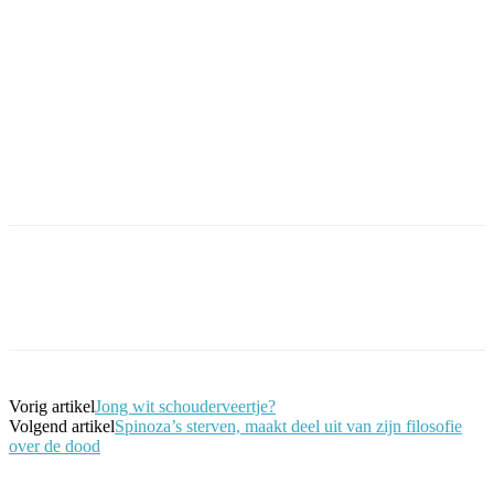
Facebook
Twitter
Pinterest
WhatsApp
Vorig artikel
Jong wit schouderveertje?
Volgend artikel
Spinoza’s sterven, maakt deel uit van zijn filosofie
over de dood