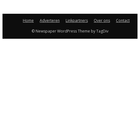
Home
Adverteren
Linkpartners
Over ons
Contact
© Newspaper WordPress Theme by TagDiv