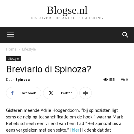
Blogse.nl
DISCOVER THE ART OF PUBLISHING
Home
Lifestyle
Lifestyle
Breviario di Spinoza?
Door
Spinoza
-
535
0
Facebook
Twitter
Gisteren meende Adrie Hoogendoorn: “bij spinozisten ligt
soms de neiging tot sanctificatie om de hoek,” waarna Mark
Behets schreef: een vriend van hem had “Het Spinozahuis al
eens vergeleken met een sekte.” [
hier
] Ik denk dat dat