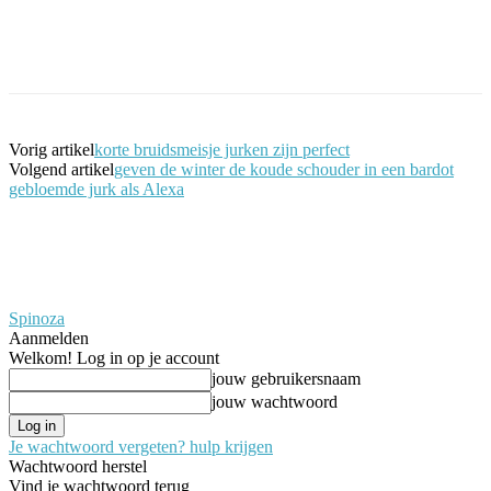
Facebook
Twitter
Pinterest
WhatsApp
Vorig artikel
korte bruidsmeisje jurken zijn perfect
Volgend artikel
geven de winter de koude schouder in een bardot
gebloemde jurk als Alexa
Spinoza
Aanmelden
Welkom! Log in op je account
jouw gebruikersnaam
jouw wachtwoord
Je wachtwoord vergeten? hulp krijgen
Wachtwoord herstel
Vind je wachtwoord terug