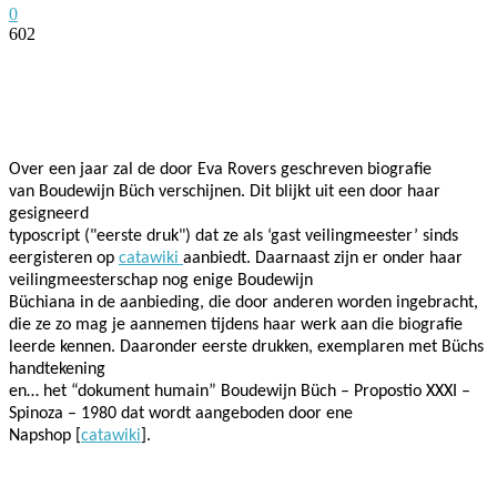
0
602
Facebook
Twitter
Pinterest
WhatsApp
Over een jaar zal de door Eva Rovers geschreven biografie
van Boudewijn Büch verschijnen. Dit blijkt uit een door haar
gesigneerd
typoscript ("eerste druk") dat ze als ‘gast veilingmeester’ sinds
eergisteren op
catawiki
aanbiedt. Daarnaast zijn er onder haar
veilingmeesterschap nog enige Boudewijn
Büchiana in de aanbieding, die door anderen worden ingebracht,
die ze zo mag je aannemen tijdens haar werk aan die biografie
leerde kennen. Daaronder eerste drukken, exemplaren met Büchs
handtekening
en… het “dokument humain” Boudewijn Büch – Propostio XXXI –
Spinoza – 1980 dat wordt aangeboden door ene
Napshop [
catawiki
].