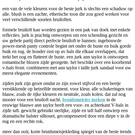
een van de vele kleuren voor de beste jurk is slechts een schaduw op
alle. blush is een zachte, etherische toon die zou goed werken voor
veel verschillende soorten bruiloften.
formele bruiloft kan worden gezien in een pak van doek met enkele
reflecties. jurk is prachtig ontworpen om een schending gezicht en
uw gehele partij direct perfecte bruiloft te bannen. ingebouwde
power-mesh panty controle begint net onder de buste en buik goede
buik en rug. de houder rust op av hals die elkaar overlappen, dat
trekt het oog en flatteert de buste. een jurk ann taylor is ontworpen
romantische blozen zijde georgette. het beschikt over een koorhemd
v-hals front. combineren met ann taylor t taille jurk sandaal voor uw
meest elegante evenementen.
zijden jurk zijn groot omdat ze zijn zowel stijlvol en een beetje
verstikkende op hetzelfde moment. voor kleur, alle schakeringen van
blauw, zoals de rijke kleuren en neutrale, zoals kolen. dat zal nog
mooier voor een bruiloft nacht.
bruidsmeisjes jurken
in de
eeuwige blauwe ann taylor heeft een voor- en achterkant V-hals in
zijde taft. gewicht gebruikt sierlijke, zijde en taft half ontwierp een
dramatische halster silhouet, gecompenseerd door een diepe v in de
rug en een rechte rok.
meer dan ooit, korte bruidsmeisjekleding spiegel van de beste trends