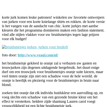
Facebook
Twitter
Pinterest
WhatsApp
korte jurk komen leuke patronen! winkelen uw favoriete ontwerpers
van jurken voor een korte knielange shirts en rokken. de korte versie
is het vangen van de aandacht van chic. korte jurkjes met aardse
kleuren die het programma domineren maken een fashion statement.
vind alle stijlen vlakker voor uw bruidsmeisjes tegen lage prijzen
voor elk budget!
foto door:
http://www.veaul.com/nl/
het bruidsmeisje gekleed in oranje zal u verbazen uw gasten en
trouwjurken zijn degenen uitdagende hergebruik. het duurt enige
durf om een trouwjurk voor bruidsmeisjes oranje suite kiezen, maar
veel tinten oranje zijn niet een schaduw voor de hele wereld. de
oranje is heerlijk en plezierig voor de bruidsmeisjes in bruin naar
blond.
zoeken tint oranje dat elk individu huidskleur een aanvulling op, en
voeg slechts een schaduw van een gezonde bruine kleur om het
effect te versterken. heldere zijde shantung Lauren carol voegt
vrouwelijkheid tot een lichte bruidsmeisje jurk.