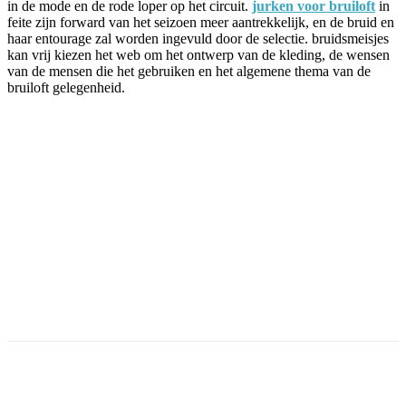
in de mode en de rode loper op het circuit.
jurken voor bruiloft
in
feite zijn forward van het seizoen meer aantrekkelijk, en de bruid en
haar entourage zal worden ingevuld door de selectie. bruidsmeisjes
kan vrij kiezen het web om het ontwerp van de kleding, de wensen
van de mensen die het gebruiken en het algemene thema van de
bruiloft gelegenheid.
Facebook
Twitter
Pinterest
WhatsApp