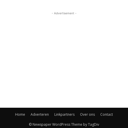
- Advertisement -
Home
Adverteren
Linkpartners
Over ons
Contact
© Newspaper WordPress Theme by TagDiv