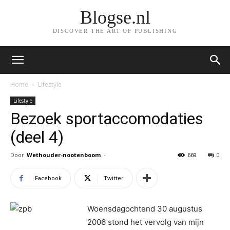
Blogse.nl
DISCOVER THE ART OF PUBLISHING
Home
Lifestyle
Lifestyle
Bezoek sportaccomodaties
(deel 4)
Door
Wethouder-nootenboom
-
669
0
Facebook
Twitter
Woensdagochtend 30 augustus
2006 stond het vervolg van mijn