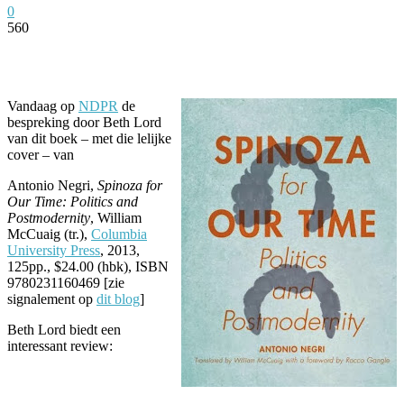
0
560
Facebook
Twitter
Pinterest
WhatsApp
Vandaag op
NDPR
de
bespreking door Beth Lord
van dit boek – met die lelijke
cover – van
Antonio Negri,
Spinoza for
Our Time: Politics and
Postmodernity
, William
McCuaig (tr.),
Columbia
University Press
, 2013,
125pp., $24.00 (hbk), ISBN
9780231160469 [zie
signalement op
dit blog
]
Beth Lord biedt een
interessant review: