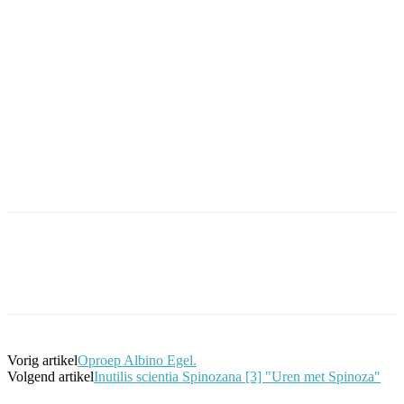
Facebook
Twitter
Pinterest
WhatsApp
Vorig artikel
Oproep Albino Egel.
Volgend artikel
Inutilis scientia Spinozana [3] "Uren met Spinoza"