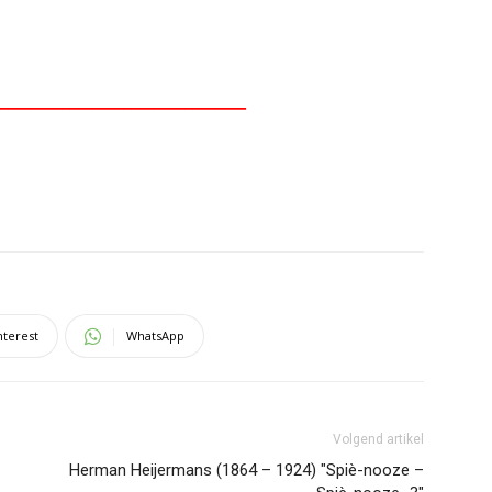
________________________________
nterest
WhatsApp
Volgend artikel
Herman Heijermans (1864 – 1924) "Spiè-nooze –