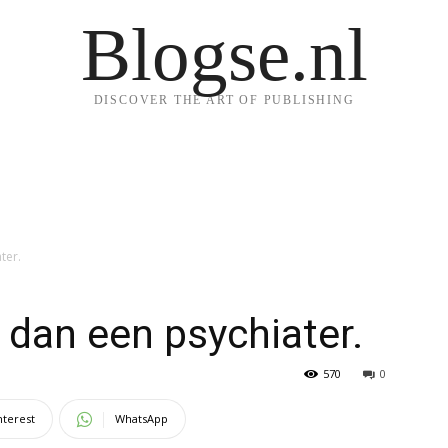
Blogse.nl
DISCOVER THE ART OF PUBLISHING
ter.
 dan een psychiater.
570
0
nterest
WhatsApp