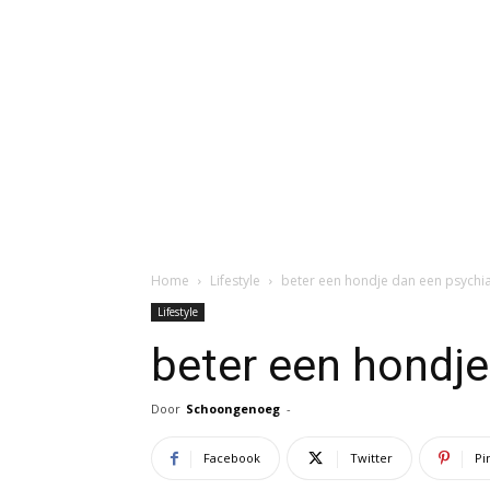
Home
Lifestyle
beter een hondje dan een psychia
Lifestyle
beter een hondje
Door
Schoongenoeg
-
Facebook
Twitter
Pi