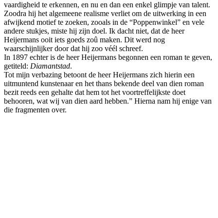
vaardigheid te erkennen, en nu en dan een enkel glimpje van talent.
Zoodra hij het algemeene realisme verliet om de uitwerking in een
afwijkend motief te zoeken, zooals in de “Poppenwinkel” en vele
andere stukjes, miste hij zijn doel. Ik dacht niet, dat de heer
Heijermans ooit iets goeds zoû maken. Dit werd nog
waarschijnlijker door dat hij zoo véél schreef.
In 1897 echter is de heer Heijermans begonnen een roman te geven,
getiteld:
Diamantstad
.
Tot mijn verbazing betoont de heer Heijermans zich hierin een
uitmuntend kunstenaar en het thans bekende deel van dien roman
bezit reeds een gehalte dat hem tot het voortreffelijkste doet
behooren, wat wij van dien aard hebben.” Hierna nam hij enige van
die fragmenten over.