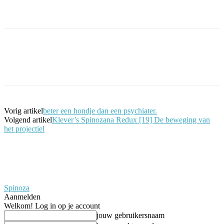
Facebook
Twitter
Pinterest
WhatsApp
Vorig artikel
beter een hondje dan een psychiater.
Volgend artikel
Klever’s Spinozana Redux [19] De beweging van
het projectiel
Spinoza
Aanmelden
Welkom! Log in op je account
jouw gebruikersnaam