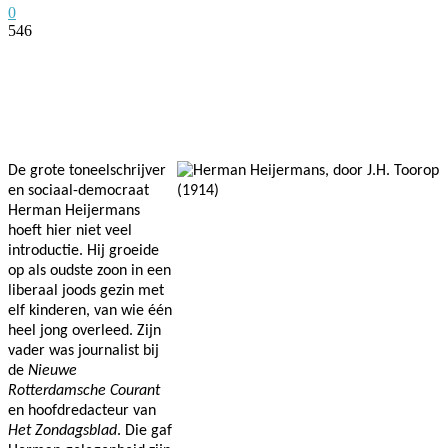
0
546
Facebook
Twitter
Pinterest
WhatsApp
De grote toneelschrijver
en sociaal-democraat
Herman Heijermans
hoeft hier niet veel
introductie. Hij groeide
op als oudste zoon in een
liberaal joods gezin met
elf kinderen, van wie één
heel jong overleed. Zijn
vader
was journalist bij
de
Nieuwe
Rotterdamsche Courant
en hoofdredacteur van
Het Zondagsblad
. Die gaf