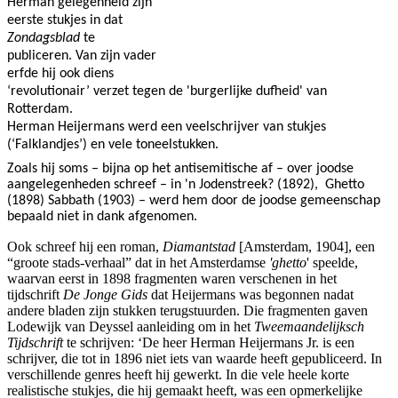
Herman gelegenheid zijn
eerste stukjes in dat
Zondagsblad
te
publiceren. Van zijn vader
erfde hij ook diens
‘revolutionair’ verzet tegen de 'burgerlijke dufheid' van
Rotterdam.
Herman Heijermans werd een veelschrijver van stukjes
(‘Falklandjes’) en vele toneelstukken.
Zoals hij soms – bijna op het antisemitische af – over joodse
aangelegenheden schreef – in 'n Jodenstreek? (1892), Ghetto
(1898) Sabbath (1903) – werd hem door de joodse gemeenschap
bepaald niet in dank afgenomen.
Ook schreef hij een roman,
Diamantstad
[Amsterdam, 1904], een
“
groote stads-verhaal” dat
in het Amsterdamse
'ghetto
' speelde,
waarvan eerst in 1898 fragmenten waren verschenen in het
tijdschrift
De Jonge Gids
dat Heijermans was begonnen nadat
andere bladen zijn stukken terugstuurden.
Die fragmenten gaven
Lodewijk van Deyssel aanleiding om in
het
Tweemaandelijksch
Tijdschrift
te schrijven:
‘De heer Herman Heijermans Jr. is een
schrijver, die tot in 1896 niet iets van waarde heeft gepubliceerd. In
verschillende genres heeft hij gewerkt. In die vele heele korte
realistische stukjes, die hij gemaakt heeft, was een opmerkelijke