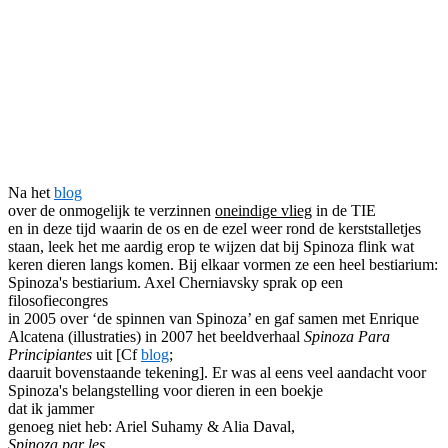
Facebook
Twitter
Pinterest
WhatsApp
Na het
blog
over de onmogelijk te verzinnen
oneindige vlieg
in de TIE
en in deze tijd waarin de os en de ezel weer rond de kerststalletjes
staan, leek het me aardig erop te wijzen dat bij Spinoza flink wat
keren dieren langs komen. Bij elkaar vormen ze een heel bestiarium:
Spinoza's bestiarium. Axel Cherniavsky sprak op een
filosofiecongres
in 2005 over ‘de spinnen van Spinoza’ en gaf samen met Enrique
Alcatena (illustraties) in 2007 het beeldverhaal
Spinoza Para
Principiantes
uit [Cf
blog
;
daaruit bovenstaande tekening]. Er was al eens veel aandacht voor
Spinoza's belangstelling voor dieren in een
boekje
dat ik jammer
genoeg niet heb: Ariel Suhamy & Alia Daval,
Spinoza par les