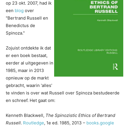
op 23 okt. 2007, had ik
een
blog
over
"Bertrand Russell en
Benedictus de
Spinoza."
Zojuist ontdekte ik dat
er een boek bestaat,
eerder al uitgegeven in
1985, maar in 2013
opnieuw op de markt
gebracht, waarin 'alles'
te vinden is over wat Russell over Spinoza bestudeerde
en schreef. Het gaat om:
Kenneth Blackwell,
The Spinozistic Ethics of Bertrand
Russell
.
Routledge
, 1e ed. 1985, 2013 –
books.google