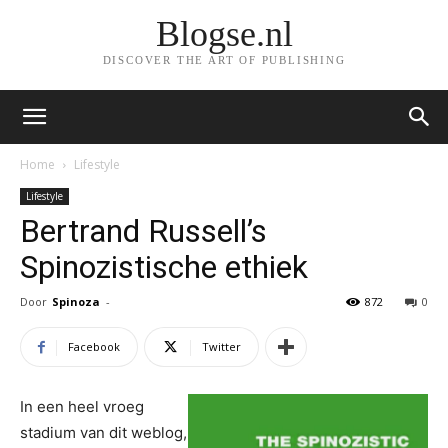
Blogse.nl
DISCOVER THE ART OF PUBLISHING
Home
Lifestyle
Lifestyle
Bertrand Russell’s
Spinozistische ethiek
Door
Spinoza
-
872
0
Facebook
Twitter
In een heel vroeg
stadium van dit weblog,