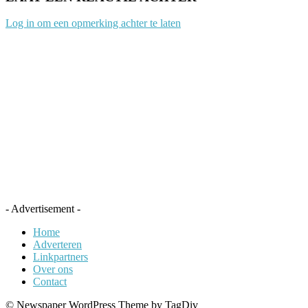
Log in om een opmerking achter te laten
- Advertisement -
Home
Adverteren
Linkpartners
Over ons
Contact
© Newspaper WordPress Theme by TagDiv