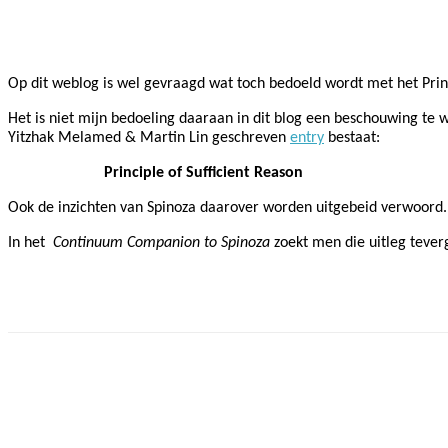
Facebook
Twitter
Pinterest
WhatsApp
Op dit weblog is wel gevraagd wat toch bedoeld wordt met het Princ
Het is niet mijn bedoeling daaraan in dit blog een beschouwing te w
Yitzhak Melamed & Martin Lin geschreven
entry
bestaat:
Principle of Sufficient Reason
Ook de inzichten van Spinoza daarover worden uitgebeid verwoord.
In het
Continuum Companion to Spinoza
zoekt men die uitleg tever
Facebook
Twitter
Pinterest
WhatsApp