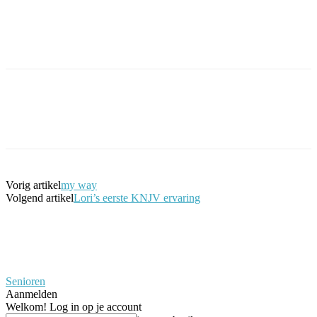
Facebook
Twitter
Pinterest
WhatsApp
Vorig artikel
my way
Volgend artikel
Lori’s eerste KNJV ervaring
Senioren
Aanmelden
Welkom! Log in op je account