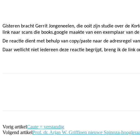
Facebook
Twitter
Pinterest
WhatsApp
Gisteren bracht Gerrit Jongeneelen, die ooit zijn studie over de
Kort
link naar scans die books.google maakte van een exemplaar van d
De reactie dient met behulp van copy/paste naar de adresregel va
Daar wellicht niet iedereen deze reactie begrijpt, breng ik de link 
Facebook
Twitter
Pinterest
WhatsApp
Vorig artikel
Caute = verstandig
Volgend artikel
Prof. dr. Arjan W. Griffioen nieuwe Spinoza-hooglera