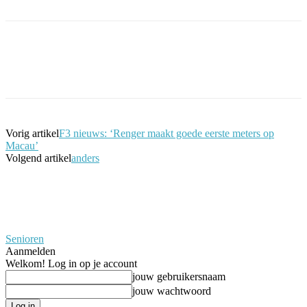
Facebook
Twitter
Pinterest
WhatsApp
Vorig artikel
F3 nieuws: ‘Renger maakt goede eerste meters op
Macau’
Volgend artikel
anders
Senioren
Aanmelden
Welkom! Log in op je account
jouw gebruikersnaam
jouw wachtwoord