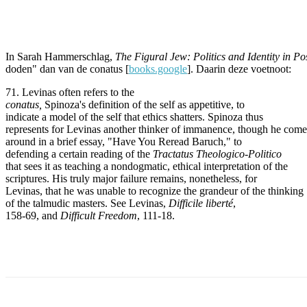
Facebook
Twitter
Pinterest
WhatsApp
In Sarah Hammerschlag,
The Figural Jew: Politics and Identity in 
doden" dan van de conatus [
books.google
]. Daarin deze voetnoot:
71. Levinas often refers to the
conatus,
Spinoza's definition of the self as appetitive, to
indicate a model of the self that ethics shatters. Spinoza thus
represents for Levinas another thinker of immanence, though he come
around in a brief essay, "Have You Reread Baruch," to
defending a certain reading of the
Tractatus Theologico-Politico
that sees it as teaching a nondogmatic, ethical interpretation of the
scriptures. His truly major failure remains, nonetheless, for
Levinas, that he was unable to recognize the grandeur of the thinking
of the talmudic masters. See Levinas,
Difficile liberté
,
158-69, and
Difficult Freedom
, 111-18.