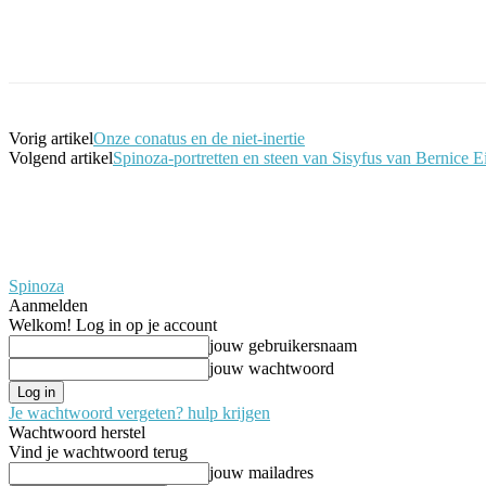
Facebook
Twitter
Pinterest
WhatsApp
Vorig artikel
Onze conatus en de niet-inertie
Volgend artikel
Spinoza-portretten en steen van Sisyfus van Bernice E
Spinoza
Aanmelden
Welkom! Log in op je account
jouw gebruikersnaam
jouw wachtwoord
Je wachtwoord vergeten? hulp krijgen
Wachtwoord herstel
Vind je wachtwoord terug
jouw mailadres