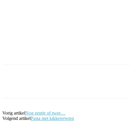
Facebook
Twitter
Pinterest
WhatsApp
Vorig artikel
Nog eentje of twee…
Volgend artikel
Pasta met kikkererwten