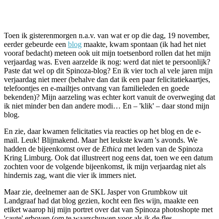
Facebook
Twitter
Pinterest
WhatsApp
Toen ik gisterenmorgen n.a.v. van wat er op die dag, 19 november,
eerder gebeurde een
blog
maakte, kwam spontaan (ik had het niet
vooraf bedacht) meteen ook uit mijn toetsenbord rollen dat het mijn
verjaardag was. Even aarzelde ik nog: werd dat niet te persoonlijk?
Paste dat wel op dit Spinoza-blog? En ik vier toch al vele jaren mijn
verjaardag niet meer (behalve dan dat ik een paar felicitatiekaartjes,
telefoontjes en e-mailtjes ontvang van familieleden en goede
bekenden)? Mijn aarzeling was echter kort vanuit de overweging dat
ik niet minder ben dan andere modi… En – 'klik' – daar stond mijn
blog.
En zie, daar kwamen felicitaties via reacties op het blog en de e-
mail. Leuk! Blijmakend. Maar het leukste kwam 's avonds. We
hadden de bijeenkomst over de
Ethica
met leden van de Spinoza
Kring Limburg. Ook dat illustreert nog eens dat, toen we een datum
zochten voor de volgende bijeenkomst, ik mijn verjaardag niet als
hindernis zag, want die vier ik immers niet.
Maar zie, deelnemer aan de SKL Jasper von Grumbkow uit
Landgraaf had dat blog gezien, kocht een fles wijn, maakte een
etiket waarop hij mijn portret over dat van Spinoza photoshopte met
'caute' erboven (om te waarschuwen voor als ik de fles