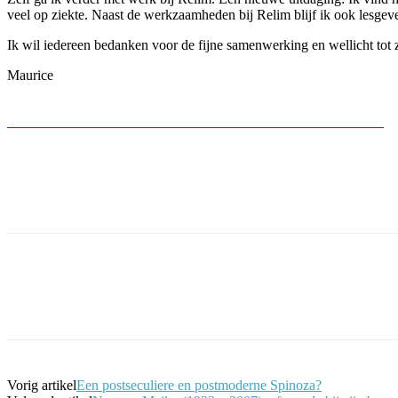
veel op ziekte. Naast de werkzaamheden bij Relim blijf ik ook lesgev
Ik wil iedereen bedanken voor de fijne samenwerking en wellicht tot 
Maurice
_____________________________________________________
Facebook
Twitter
Pinterest
WhatsApp
Vorig artikel
Een postseculiere en postmoderne Spinoza?