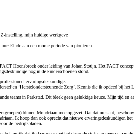
GZ-instelling, mijn huidige werkgeve
30 uur: Einde aan een mooie periode van pionieren.
’ FACT Hoensbroek onder leiding van Johan Stotijn. Het FACT concept 
ingsdeskundige nog in de kinderschoenen stond.
t professioneel ervaringsdeskundige.
‘Herstel’en ‘Herstelondersteunende Zorg’. Kennis die ik opdeed bij het
aande teams in Parkstad. Dit bleek geen gelukkige keuze. Mijn tijd en aa
elwerkgroepen) binnen Mondriaan mee opgezet. Dat dát nu staat, beschouw
riaan. Ik hoop dan ook oprecht dat nieuwe ervaringsdeskundigen het wa
voor de bedrijfsbladen.
et belangrijk dat ik daar meer met het gezonde stuk van mensen aan de s