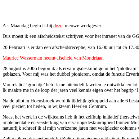
Facebook
Twitter
Pinterest
WhatsApp
A.s Maandag begin ik bij
deze
nieuwe werkgever
Dus moest ik een afscheidstekst schrijven voor het intranet van de G
20 Februari is er dan een afscheidsreceptie, van 16.00 uur tot ca 17.
Maurice Wasserman neemt afscheid van Mondriaan
28 augustus 2006 begon ik als ervaringsdeskundige in het ‘pilotteam
geblazen. Voor mij was het dubbel pionieren, omdat de functie Ervar
Van relatief ‘groentje’ heb ik me uiteindelijk weten te ontwikkelen to
Ik maakte me in de loop der jaren veel kennis eigen over het begrip 
Na de pilot in Hoensbroek werd ik tijdelijk gekoppeld aan alle 6 best
veel plezier, tot heden, in wijkteam Heerlen-Centrum.
Naast het werk in de wijkteams heb ik het zelfhulp initiatief (herst
implementatie en versterking van ervaringsdeskundigheid binnen Mond
natuurlijk schreef ik al mijn werkzame jaren met veelplezier columns 
Zelf ga ik verder met werk bij Relim. Een nieuwe uitdaging: Ik vind h