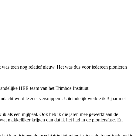
was toen nog relatief nieuw. Het was dus voor iedereen pionieren
 Landelijke HEE-team van het Trimbos-Instituut.
ndacht werd te zeer versnipperd. Uiteindelijk werkte ik 3 jaar met
 ik als een mijlpaal. Ook heb ik die jaren mee gewerkt aan de
t makkelijker krijgen dan dat ik het had in de pioniersfase. En
lag kan. Binnen de psychiatrie ligt mijns inziens de focus toch nog te