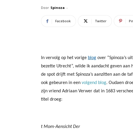
Door
Spinoza
-
Facebook
Twitter
Pi
In vervolg op het vorige
blog
over “Spinoza’s ui
bezette Utrecht”, wilde ik aandacht geven aan
de spot drijft met Spinoza’s aanzitten aan de taf
ook gebeuren in een
volgend blog
. Oudaen droe
zijn vriend Adriaan Verwer dat in 1683 versch
titel droeg:
t Mom-Aensicht Der