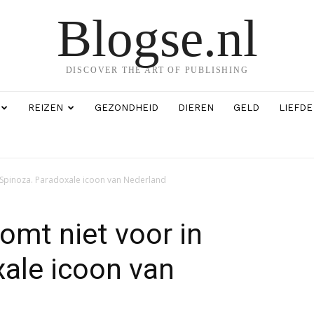
Blogse.nl
DISCOVER THE ART OF PUBLISHING
REIZEN
GEZONDHEID
DIEREN
GELD
LIEFDE
 Spinoza. Paradoxale icoon van Nederland
omt niet voor in
ale icoon van