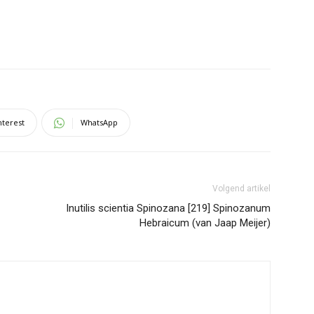
nterest
WhatsApp
Volgend artikel
Inutilis scientia Spinozana [219] Spinozanum
Hebraicum (van Jaap Meijer)