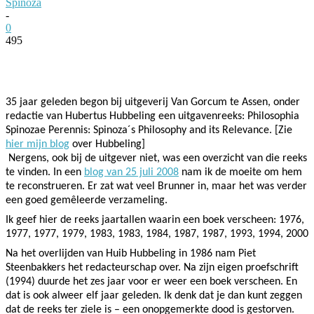
Spinoza
-
0
495
Facebook
Twitter
Pinterest
WhatsApp
35 jaar geleden begon bij uitgeverij Van Gorcum te Assen, onder
redactie van Hubertus Hubbeling een uitgavenreeks: Philosophia
Spinozae Perennis: Spinoza´s Philosophy and its Relevance. [Zie
hier mijn blog
over Hubbeling]
Nergens, ook bij de uitgever niet, was een overzicht van die reeks
te vinden. In een
blog van 25 juli 2008
nam ik de moeite om hem
te reconstrueren. Er zat wat veel Brunner in, maar het was verder
een goed gemêleerde verzameling.
Ik geef hier de reeks jaartallen waarin een boek verscheen:
1976,
1977, 1977, 1979, 1983, 1983, 1984, 1987, 1987, 1993, 1994, 2000
Na het overlijden van Huib Hubbeling in 1986 nam Piet
Steenbakkers het redacteurschap over. Na zijn eigen proefschrift
(1994) duurde het zes jaar voor er weer een boek verscheen. En
dat is ook alweer elf jaar geleden. Ik denk dat je dan kunt zeggen
dat de reeks ter ziele is – een onopgemerkte dood is gestorven.