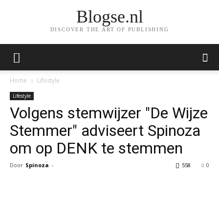
Blogse.nl
DISCOVER THE ART OF PUBLISHING
Home
Lifestyle
Lifestyle
Volgens stemwijzer "De Wijze
Stemmer" adviseert Spinoza
om op DENK te stemmen
Door
Spinoza
-
558
0
Facebook
Twitter
Pinterest
Wh