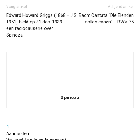
Vorig artikel
Volgend artikel
Edward Howard Griggs (1868 –
J.S. Bach: Cantata "Die Elenden
1951) hield op 31 dec. 1939
sollen essen" – BWV 75
een radiocauserie over
Spinoza
Spinoza
Aanmelden
Welkom! Log in op je account