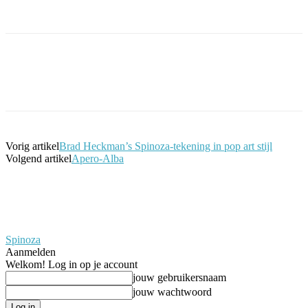
Facebook
Twitter
Pinterest
WhatsApp
Vorig artikel
Brad Heckman’s Spinoza-tekening in pop art stijl
Volgend artikel
Apero-Alba
Spinoza
Aanmelden
Welkom! Log in op je account
jouw gebruikersnaam
jouw wachtwoord