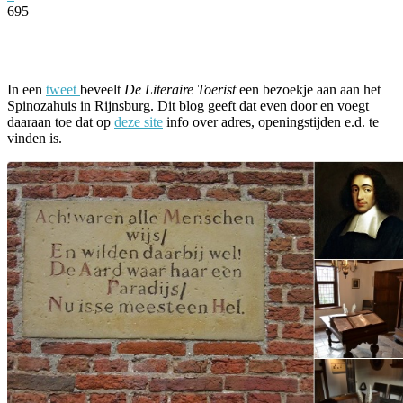
695
Facebook
Twitter
Pinterest
WhatsApp
In een
tweet
beveelt
De Literaire Toerist
een bezoekje aan aan het
Spinozahuis in Rijnsburg. Dit blog geeft dat even door en voegt
daaraan toe dat op
deze site
info over adres, openingstijden e.d. te
vinden is.