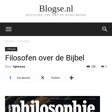
Blogse.nl
DISCOVER THE ART OF PUBLISHING
Home
Lifestyle
Lifestyle
Filosofen over de Bijbel
Door
Spinoza
-
550
0
Facebook
Twitter