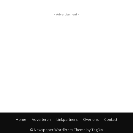
- Advertisement -
Home
Adverteren
Linkpartners
Over ons
Contact
© Newspaper WordPress Theme by TagDiv